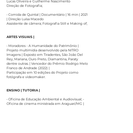
Lucas Oliveira e Guilherme Nascimento
Direção de Fotografia;
• Comida de Quintal | Documentário | 16 min | 2021
| Direção Luísa Macedo
Assistente de câmera; Fotografia Still e Making of;
ARTES VISUAIS |
• Moradores - A Humanidade do Patrimônio |
Projeto multimídia desenvolvido pela NITRO
Imagens | Exposto em Tiradentes, São João Del
Rey, Mariana, Ouro Preto, Diamantina, Paraty
dentre outras. | Vencedor do Prêmio Rodrigo Melo
Franco de Andrade (2022) |
Participação em 10 edições do Projeto como
fotógrafa e videomaker.
ENSINO | TUTORIA |
• Oficina de Educação Ambiental e Audiovisual; -
Oficina de cinema ministrada em Araguari/MG |
2024
Concepção e Coordenação do projeto; condução
das oficinas
• Projeto "Som Câmera e Ação" - Oficinas de
cinema ministradas em Igarapé e Mateus